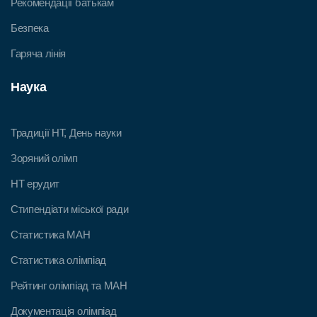
Рекомендації батькам
Безпека
Гаряча лінія
Наука
Традиції НТ, День науки
Зоряний олімп
НТ ерудит
Стипендіати міської ради
Статистика МАН
Статистика олімпіад
Рейтинг олімпіад та МАН
Документація олімпіад