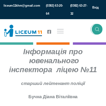
liceum11khm@gmail.com
(0382) 63-20-
(0382) 63-27-
Вхід
64
32
Інформація про
ювенального
інспектора ліцею №11
старший лейтенант поліції
Бучна Діана Віталіївна