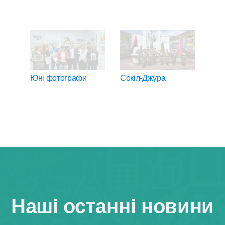
Юні фотографи
Сокіл-Джура
Юні
Наші останні новини