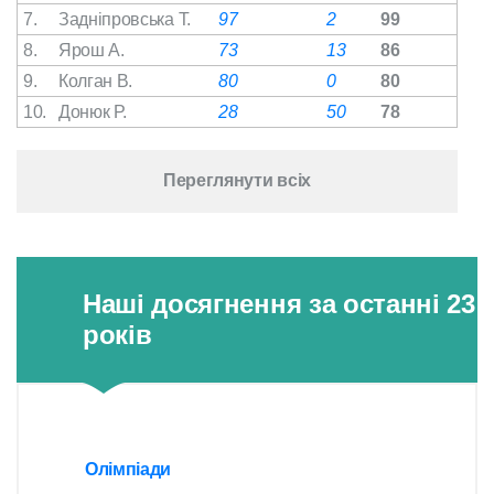
7.
Задніпровська Т.
97
2
99
8.
Ярош А.
73
13
86
9.
Колган В.
80
0
80
10.
Донюк Р.
28
50
78
Переглянути всіх
Наші досягнення за останні 23
років
Олімпіади