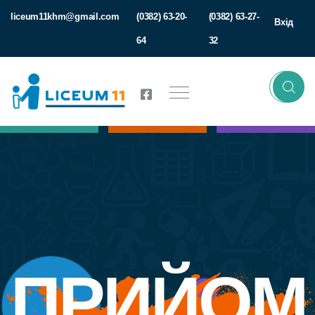
liceum11khm@gmail.com
(0382) 63-20-
(0382) 63-27-
Вхід
64
32
ПРИЙОМ