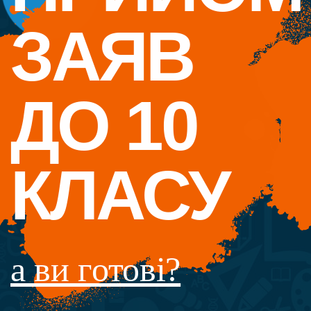
ЗАЯВ
ДО 10
КЛАСУ
а ви готові?