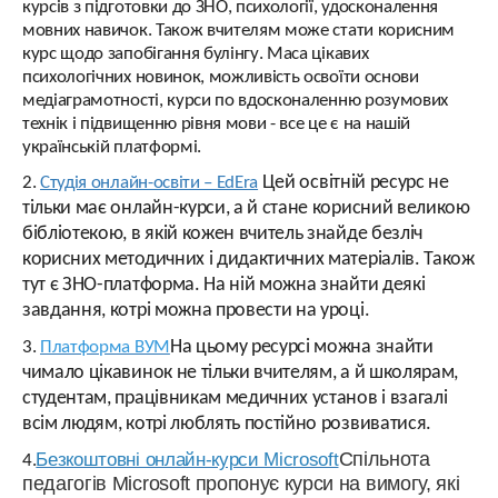
курсів з підготовки до ЗНО, психології, удосконалення
мовних навичок. Також вчителям може стати корисним
курс щодо запобігання булінгу. Маса цікавих
психологічних новинок, можливість освоїти основи
медіаграмотності, курси по вдосконаленню розумових
технік і підвищенню рівня мови - все це є на нашій
українській платформі.
Цей освітній ресурс не
2.
Cтудія онлайн-освіти – EdEra
тільки має онлайн-курси, а й стане корисний великою
бібліотекою, в якій кожен вчитель знайде безліч
корисних методичних і дидактичних матеріалів. Також
тут є ЗНО-платформа. На ній можна знайти деякі
завдання, котрі можна провести на уроці.
На цьому ресурсі можна знайти
3.
Платформа ВУМ
чимало цікавинок не тільки вчителям, а й школярам,
студентам, працівникам медичних установ і взагалі
всім людям, котрі люблять постійно розвиватися.
Безкоштовні онлайн-курси Microsoft
Спільнота
4.
педагогів Microsoft пропонує курси на вимогу, які