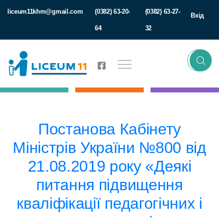
liceum11khm@gmail.com
(0382) 63-20-
(0382) 63-27-
Вхід
64
32
Постанова Кабінету
Міністрів України №800 від
21.08.2019 року «Деякі
питання підвищення
кваліфікації педагогічних і