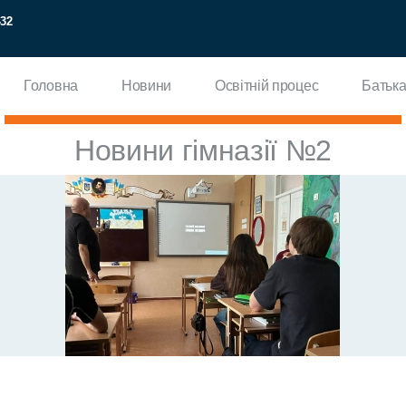
-32
Головна
Новини
Освітній процес
Батька
Новини гімназії №2