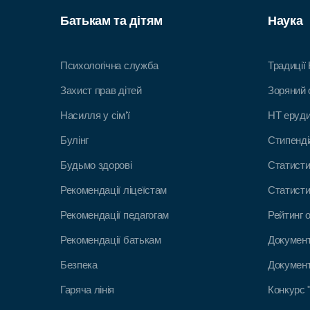
Батькам та дітям
Наука
Психологічна служба
Традиції
Захист прав дітей
Зоряний 
Насилля у сім’ї
НТ еруд
Булінг
Стипенді
Будьмо здорові
Статист
Рекомендації ліцеїстам
Статисти
Рекомендації педагогам
Рейтинг 
Рекомендації батькам
Документ
Безпека
Докумен
Гаряча лінія
Конкурс 