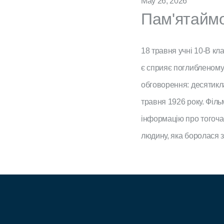
May 26, 2026
Пам'ятайм
18 травня учні 10-В к
є сприяє поглибленому
обговорення: десятикл
травня 1926 року. Філь
інформацію про тогоча
людину, яка боролася з