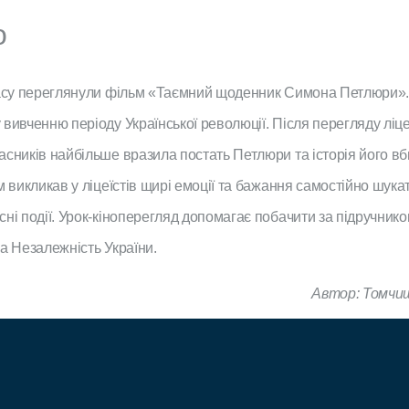
о
ласу переглянули фільм «Таємний щоденник Симона Петлюри».
 вивченню періоду Української революції. Після перегляду ліц
асників найбільше вразила постать Петлюри та історія його вб
м викликав у ліцеїстів щирі емоції та бажання самостійно шука
сні події. Урок-кіноперегляд допомагає побачити за підручни
а Незалежність України.
Автор: Томчи