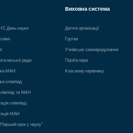
Виховна система
 НТ, День науки
Дитячі організації
олімп
Гуртки
ит
Учнівське самоврядування
ати міської ради
Проба пера
ика МАН
Класному керівнику
ка олімпіад
олімпіад та МАН
ація олімпіад
тація МАН
"Перший крок у науку"