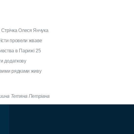
 Стрічка Олеся Янчука
еїсти провели жваве
ивства в Парижі 25
ти додаткову
ковими рядками живу
шина Тетяна Петрівна