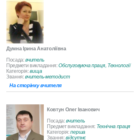
Думна Ірина Анатоліївна
Посада:
вчитель
Предмети викладання:
Обслуговуюча праця, Технології
Категорія:
вища
Звання:
вчитель-методист
На сторінку вчителя
Ковтун Олег Іванович
Посада:
вчитель
Предмет викладання:
Технічна праця
Категорія:
перша
Звання:
відсутнє